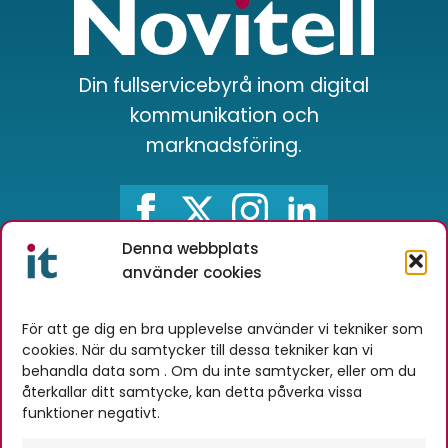
Din fullservicebyrå inom digital
kommunikation och
marknadsföring.
Denna webbplats
använder cookies
Novitell AB
Stationsgatan 4A
För att ge dig en bra upplevelse använder vi tekniker som
cookies. När du samtycker till dessa tekniker kan vi
384 30 Blomstermåla
behandla data som . Om du inte samtycker, eller om du
Telefon:
0480-230 60
återkallar ditt samtycke, kan detta påverka vissa
info@novitell.se
funktioner negativt.