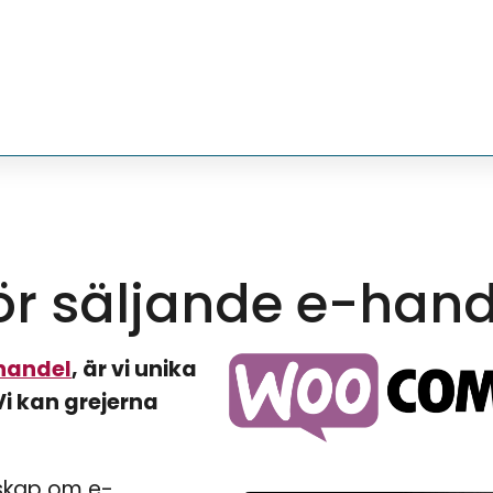
 säljande e-hand
handel
, är vi unika
i kan grejerna
nskap om e-