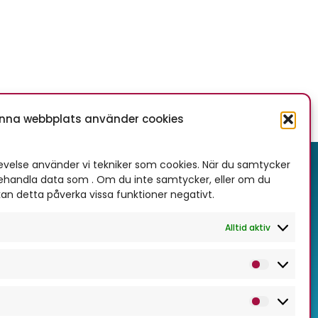
nna webbplats använder cookies
levelse använder vi tekniker som cookies. När du samtycker
i behandla data som . Om du inte samtycker, eller om du
Hitta till oss
kan detta påverka vissa funktioner negativt.
Vi finns mitt emellan
Kalmar
och
Alltid aktiv
skarshamn
, i
Mönsterås kommun
på
n småländska ostkusten. Det är fyra mil
Statisti
 från båda dessa städer och fem mil från
bro
. Vi befinner oss nästan mitt i
Kalmar
Markna