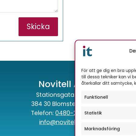
Skicka
De
För att ge dig en bra upp
till dessa tekniker kan v
Novitell AB
återkallar ditt samtycke, 
Stationsgatan 4A
Funktionell
384 30 Blomstermåla
O
Telefon:
0480-230 60
de
Statistik
info@novitell.se
hit
Marknadsföring
Ny