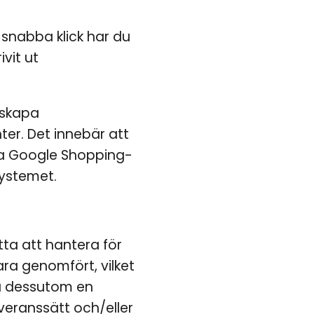
 snabba klick har du
ivit ut
 skapa
er. Det innebär att
pa Google Shopping-
systemet.
ta att hantera för
ara genomfört, vilket
u dessutom en
everanssätt och/eller