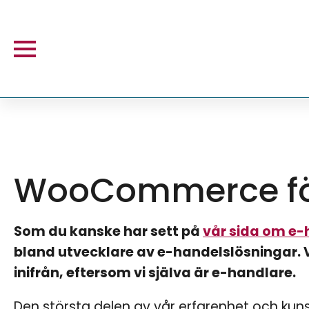
WooCommerce för
Som du kanske har sett på
vår sida om e-
bland utvecklare av e-handelslösningar. V
inifrån, eftersom vi själva är e-handlare.
Den största delen av vår erfarenhet och ku