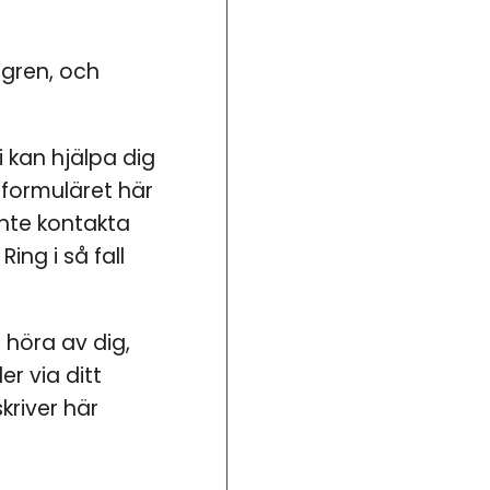
dgren, och
i kan hjälpa dig
 formuläret här
inte kontakta
Ring i så fall
 höra av dig,
er via ditt
river här