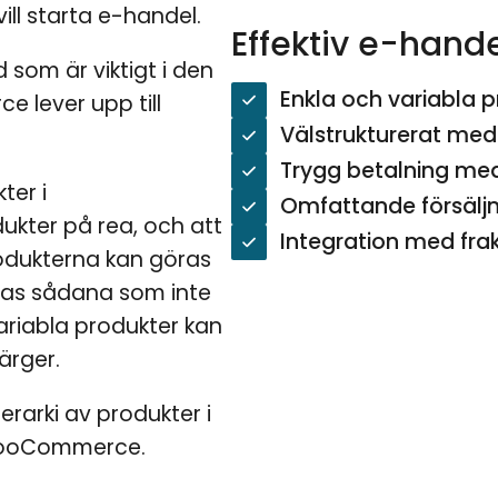
vill starta e-handel.
Effektiv e-ha
 som är viktigt i den
Enkla och variabla 
 lever upp till
Välstrukturerat med
Trygg betalning med 
ter i
Omfattande försäljni
dukter på rea, och att
Integration med fra
rodukterna kan göras
enas sådana som inte
Variabla produkter kan
ärger.
erarki av produkter i
 WooCommerce.