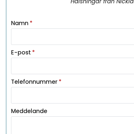
Hälsningar från
Nickla
Namn
*
E-post
*
Telefonnummer
*
Meddelande