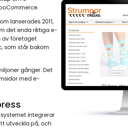
 WooCommerce.
om lanserades 2011,
som det enda riktiga e-
n av företaget
c, som står bakom
ljoner gånger. Det
hemsidor med e-
press
systemet integrerar
tt utveckla på, och