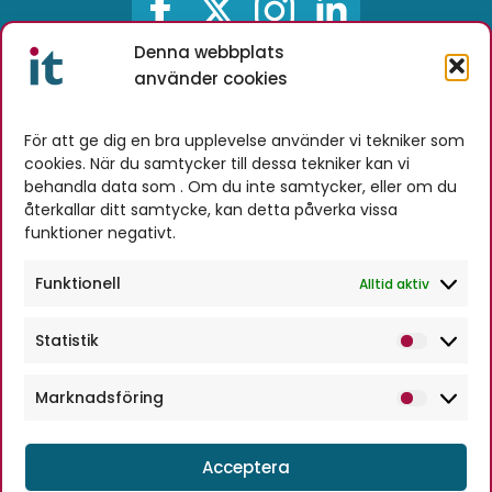
Denna webbplats
använder cookies
Novitell AB
Stationsgatan 4A
För att ge dig en bra upplevelse använder vi tekniker som
cookies. När du samtycker till dessa tekniker kan vi
384 30 Blomstermåla
behandla data som . Om du inte samtycker, eller om du
Telefon:
0480-230 60
återkallar ditt samtycke, kan detta påverka vissa
info@novitell.se
funktioner negativt.
Hitta till oss
Funktionell
Alltid aktiv
Vi finns mitt emellan
Kalmar
och
Statistik
Statis
Oskarshamn
, i
Mönsterås kommun
på
den småländska ostkusten. Det är fyra mil
Marknadsföring
Markn
hit från båda dessa städer och fem mil
från
Nybro
. Vi befinner oss nästan mitt i
Acceptera