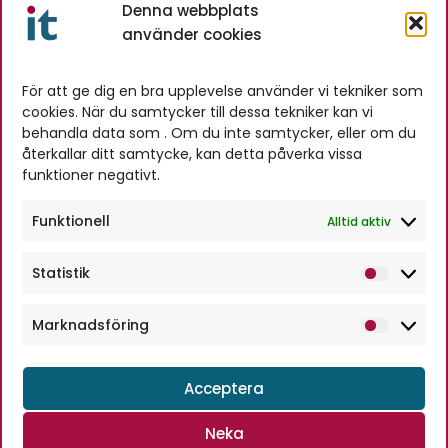
Denna webbplats
använder cookies
Novitell AB
Stationsgatan 4A
För att ge dig en bra upplevelse använder vi tekniker som
cookies. När du samtycker till dessa tekniker kan vi
384 30 Blomstermåla
behandla data som . Om du inte samtycker, eller om du
Telefon:
0480-230 60
återkallar ditt samtycke, kan detta påverka vissa
info@novitell.se
funktioner negativt.
Hitta till oss
Funktionell
Alltid aktiv
Vi finns mitt emellan
Kalmar
och
Statistik
Statis
Oskarshamn
, i
Mönsterås kommun
på
den småländska ostkusten. Det är fyra mil
Marknadsföring
Markn
hit från båda dessa städer och fem mil
från
Nybro
. Vi befinner oss nästan mitt i
Acceptera
Kalmar län
.
Neka
Vi levererar våra tjänster över
hela